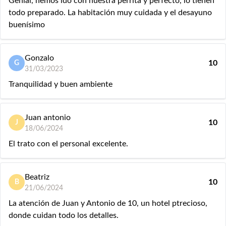
Genial, hemos ido con nuestra perrita y perfecto, lo tienen
todo preparado. La habitación muy cuidada y el desayuno
buenísimo
Gonzalo
10
G
31/03/2023
Tranquilidad y buen ambiente
Juan antonio
10
J
18/06/2024
El trato con el personal excelente.
Beatriz
10
B
21/06/2024
La atención de Juan y Antonio de 10, un hotel ptrecioso,
donde cuidan todo los detalles.