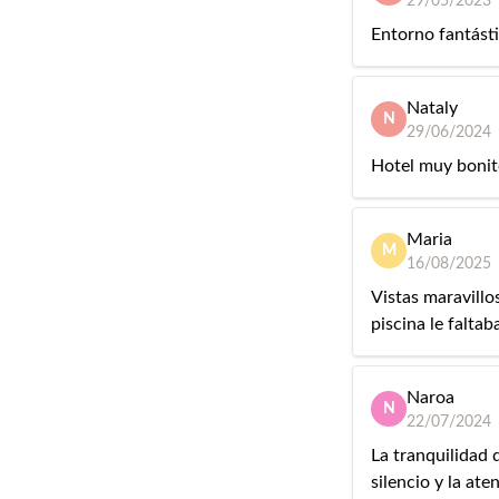
29/05/2023
Entorno fantást
Nataly
N
29/06/2024
Hotel muy bonit
Maria
M
16/08/2025
Vistas maravillo
piscina le falta
Naroa
N
22/07/2024
La tranquilidad q
silencio y la ate