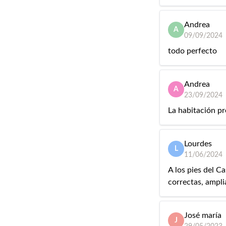
Andrea
A
09/09/2024
todo perfecto
Andrea
A
23/09/2024
La habitación pr
Lourdes
L
11/06/2024
A los pies del Ca
correctas, ampli
José maría
J