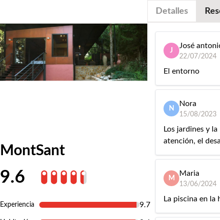
Detalles
Res
José antoni
J
22/07/2024
El entorno
Nora
N
15/08/2023
Los jardines y l
atención, el des
MontSant
9.6
Maria
M
13/06/2024
La piscina en la
9.7
Experiencia