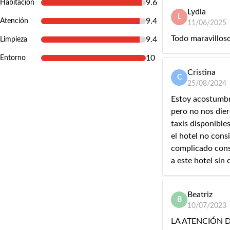
9.6
Habitación
Lydia
L
9.4
Atención
11/06/2025
Todo maravillos
9.4
Limpieza
10
Entorno
Cristina
C
25/08/2024
Estoy acostumbr
pero no nos dier
taxis disponible
el hotel no cons
complicado cons
a este hotel sin 
Beatriz
B
10/07/2023
LA ATENCIÓN 