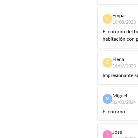
Empar
E
10/08/2023
El entorno del h
habitación con p
Elena
E
16/07/2023
Impresionante si
Miguel
M
02/03/2024
El entorno
Jose
J